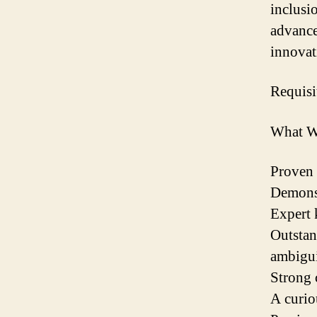
inclusi
advance
innovat
Requisi
What W
Proven 
Demonst
Expert 
Outstan
ambigui
Strong 
A curio