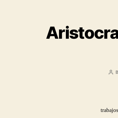
Aristocra
Pos
aut
trabajo