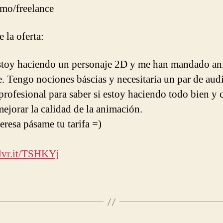
mo/freelance
en
spine
(idealmente
 la oferta:
especializado
en
stoy haciendo un personaje 2D y me han mandado an
personajes)
e. Tengo nociones báscias y necesitaría un par de audi
profesional para saber si estoy haciendo todo bien y
ejorar la calidad de la animación.
teresa pásame tu tarifa =)
dlvr.it/TSHKYj