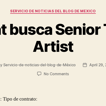
Categories
SERVICIO DE NOTICIAS DEL BLOG DE MEXICO
t busca Senior
Artist
By
Servicio-de-noticias-del-blog-de-México
April 29,
t
Post
hor
date
on
No Comments
Aristocrat
busca
Senior
Technical
s: Tipo de contrato:
Artist