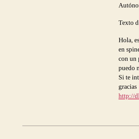
Autóno
Texto de
Hola, e
en spin
con un 
puedo m
Si te in
gracias
http://