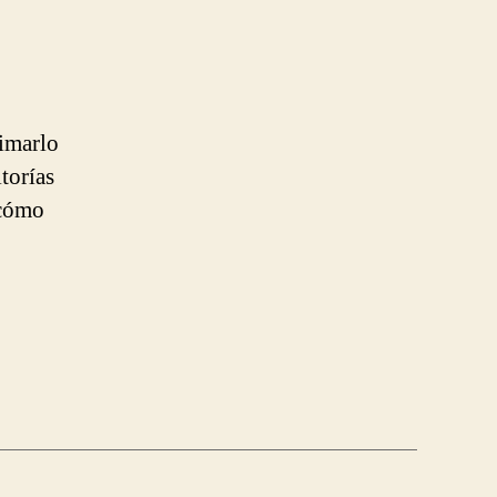
imarlo
torías
 cómo