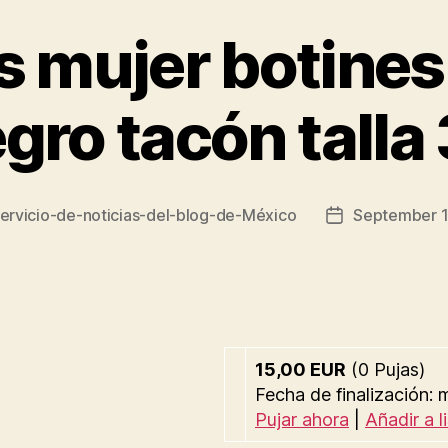
 mujer botines
gro tacón talla
ervicio-de-noticias-del-blog-de-México
September 1
Post
date
15,00 EUR
(0 Pujas)
Fecha de finalización
Pujar ahora
|
Añadir a l