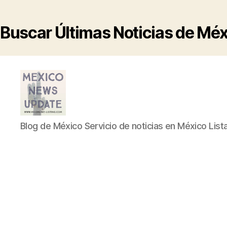
Buscar Últimas Noticias de Mé
Blog
Blog de México Servicio de noticias en México List
de
México
Servicio
de
noticias
en
México
Listado