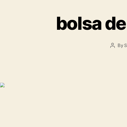
bolsa de
By
S
Post
author