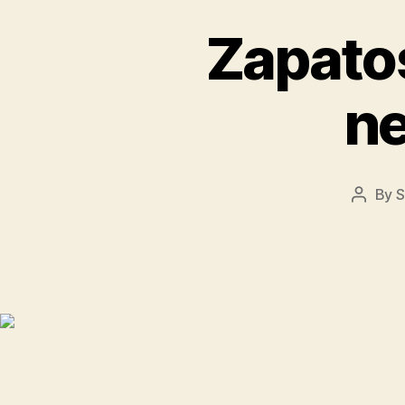
Zapatos
ne
By
S
Post
author