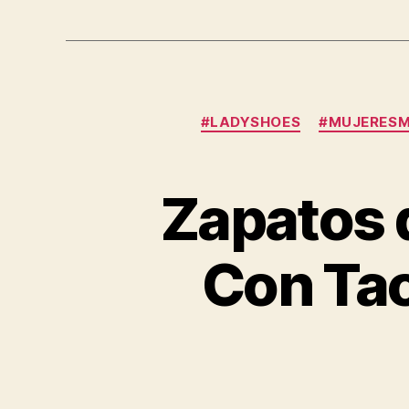
#LADYSHOES
#MUJERES
Zapatos 
Con Tac