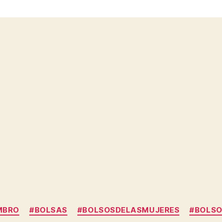
Categories
MBRO
#BOLSAS
#BOLSOSDELASMUJERES
#BOLS