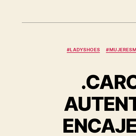
#LADYSHOES
#MUJERES
.CAR
AUTENT
ENCAJE.