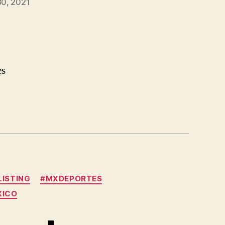
0, 2021
es
ISTING
#MXDEPORTES
XICO