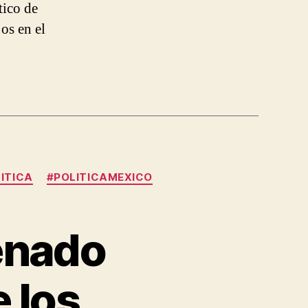
tico de
os en el
ITICA
#POLITICAMEXICO
enado
e los