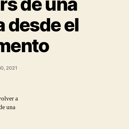
rs de una
 desde el
amento
0, 2021
olver a
de una