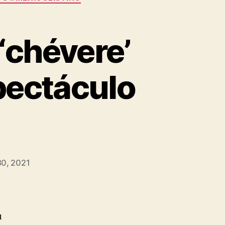
 ‘chévere’
spectáculo
0, 2021
u