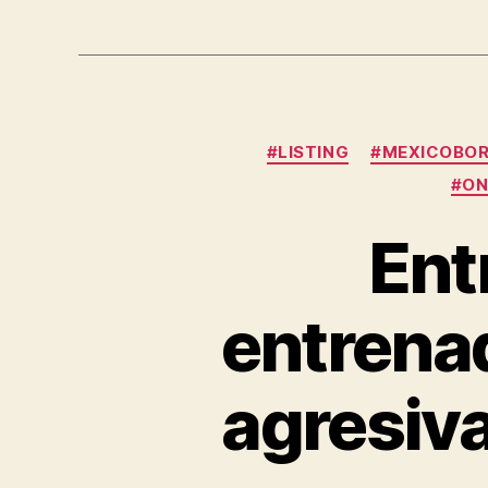
#LISTING
#MEXICOBO
#ON
Ent
entrenad
agresiva