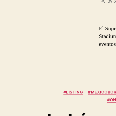
By
S
Post
author
El Supe
Stadium
eventos 
#LISTING
#MEXICOBO
#ON