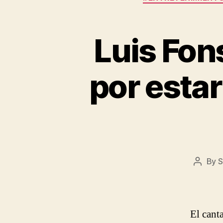
Luis Fons
por estar
By
S
Post
author
El cant