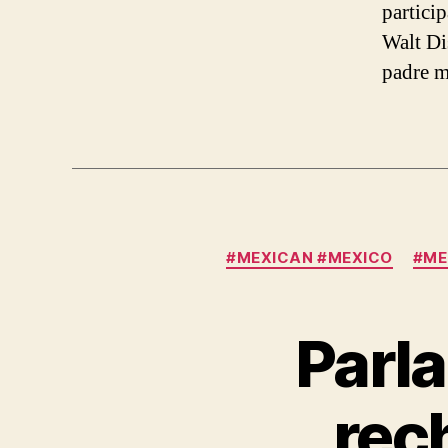
partici
Walt Di
padre m
#MEXICAN #MEXICO
#ME
Parl
rech