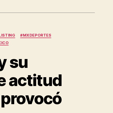
ISTING
#MXDEPORTES
XICO
y su
e actitud
t provocó