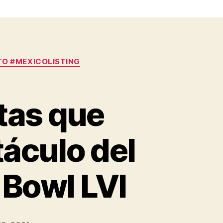
O #MEXICOLISTING
stas que
táculo del
 Bowl LVI