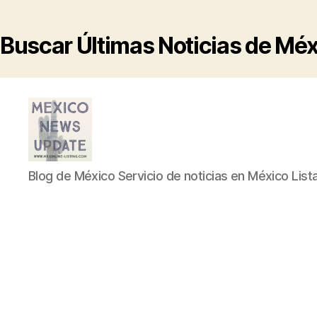
Buscar Últimas Noticias de Mé
Blog
Blog de México Servicio de noticias en México List
de
México
Servicio
de
noticias
en
México
Listado