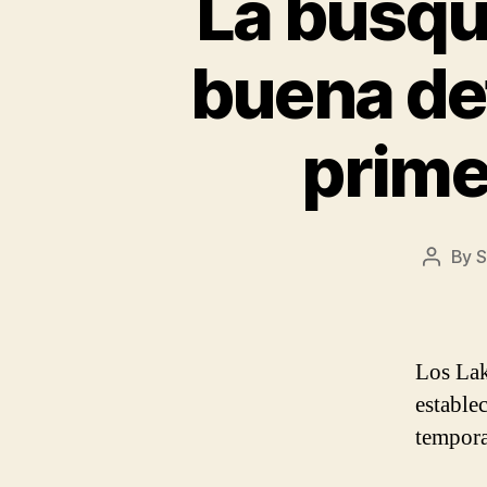
La búsqu
buena de
prime
By
S
Post
author
Los Lak
estable
tempora