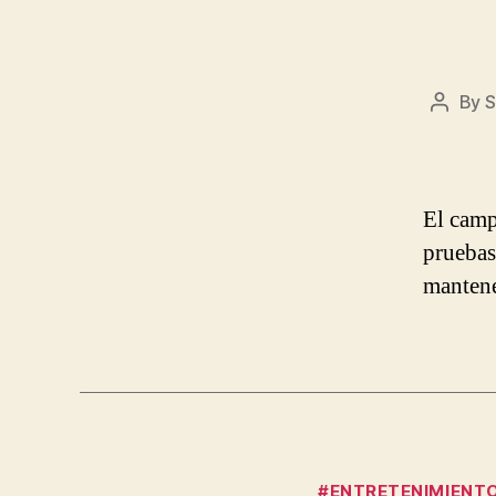
By
S
Post
author
El camp
pruebas
mantene
#ENTRETENIMIENT