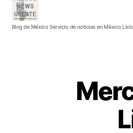
Blog
Blog de México Servicio de noticias en México List
de
México
Servicio
de
noticias
en
México
Listado
Merc
L