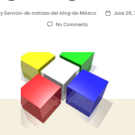
By
Servicio-de-noticias-del-blog-de-México
June 28,
t
Post
hor
date
on
No Comments
MercurySteam
busca
Lighting
Artist