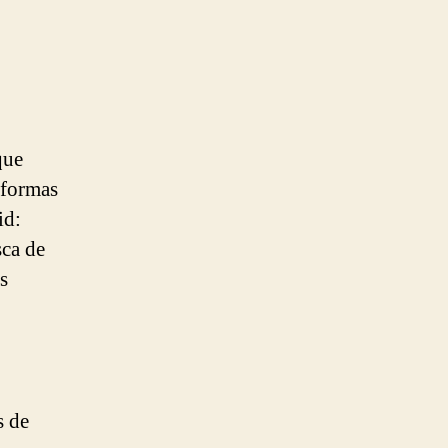
que
aformas
id:
sca de
s
s de