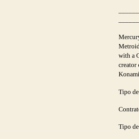
______
______
Mercury
Metroid
with a 
creator
Konami 
Tipo de
Contrat
Tipo de