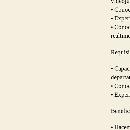
videoju
• Conoc
• Exper
• Conoc
realtime
Requisi
• Capac
departa
• Cono
• Exper
Benefic
• Hacem