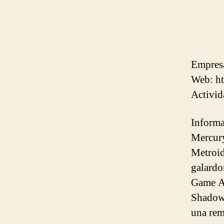
Empres
Web: h
Activid
Informa
Mercury
Metroid
galardo
Game Aw
Shadows
una rem