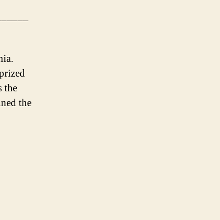
______
nia.
prized
 the
ined the