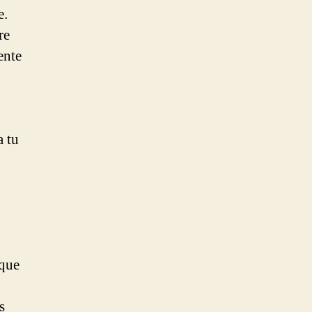
e.
re
ente
a tu
 que
s