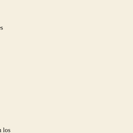
es
 los