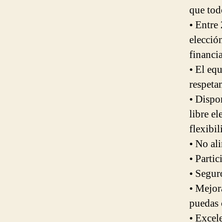
que tod
• Entre 
elecció
financi
• El equ
respeta
• Dispo
libre e
flexibil
• No al
• Partic
• Segur
• Mejor
puedas c
• Excel