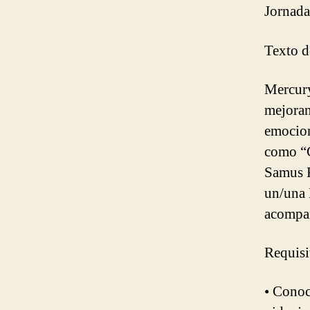
Jornada
Texto de
Mercury
mejoran
emocion
como “C
Samus R
un/una
acompañ
Requisi
• Conoc