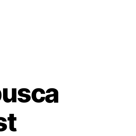
busca
st