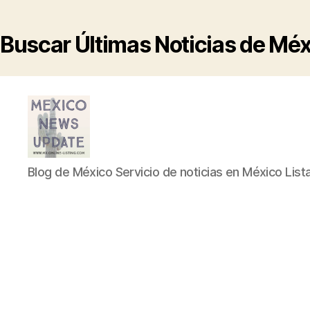
Buscar Últimas Noticias de Mé
Blog
Blog de México Servicio de noticias en México List
de
México
Servicio
de
noticias
en
México
Listado