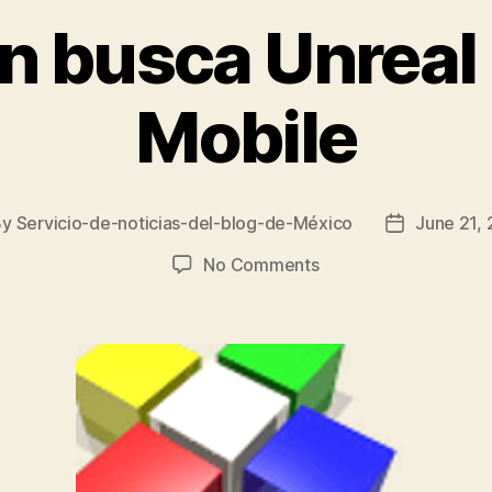
n busca Unreal
Mobile
By
Servicio-de-noticias-del-blog-de-México
June 21,
t
Post
hor
date
on
No Comments
OSEA
In
busca
Unreal
Engine
Mobile