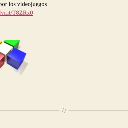
por los videojuegos
dlvr.it/T8ZRx0