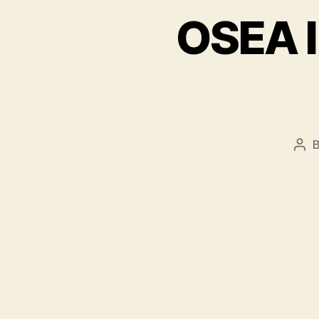
OSEA I
Pos
aut