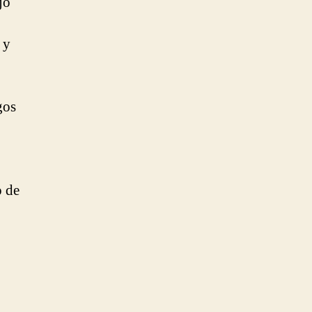
jo
 y
gos
o de