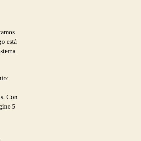
stamos
o está
istema
nto:
os. Con
gine 5