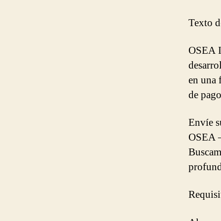
Texto de
OSEA In
desarro
en una 
de pago
Envíe s
OSEA –
Buscamo
profund
Requisi