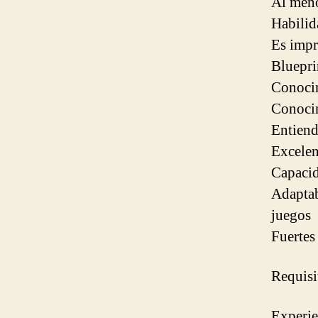
Al meno
Habilid
Es impr
Bluepri
Conocim
Conocim
Entiend
Excelen
Capacid
Adaptab
juegos
Fuertes
Requisi
Experie