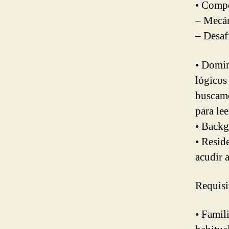
• Compe
– Mecán
– Desaf
• Domin
lógicos
buscamo
para le
• Backg
• Resid
acudir 
Requisi
• Famil