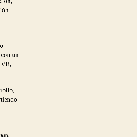
ción,
ción
po
, con un
n VR,
rollo,
rtiendo
para