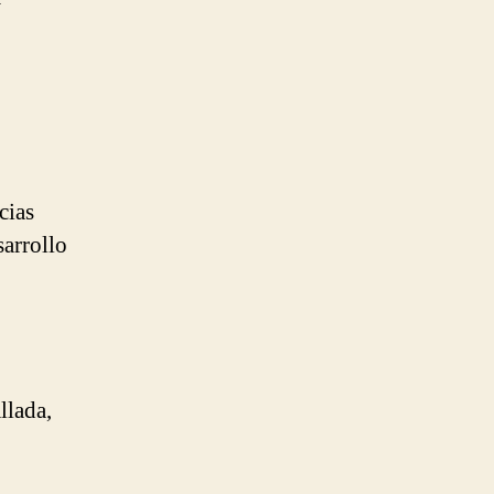
cias
arrollo
llada,