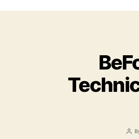
BeFo
Technic
B
Post