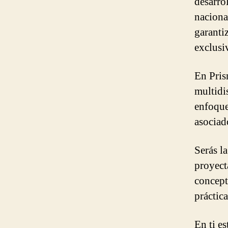
desarro
naciona
garanti
exclusi
En Pri
multidi
enfoque
asociad
Serás la
proyect
concept
práctic
En ti e