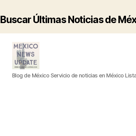
Buscar Últimas Noticias de Mé
Blog
Blog de México Servicio de noticias en México List
de
México
Servicio
de
noticias
en
México
Listado