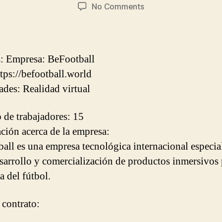
or
date
on
No Comments
BeFootball
busca
Senior
Technical
s: Empresa: BeFootball
Designer
tps://befootball.world
(VR-
ades: Realidad virtual
Unreal
Engine)
de trabajadores: 15
ción acerca de la empresa:
all es una empresa tecnológica internacional especia
esarrollo y comercialización de productos inmersivos 
a del fútbol.
 contrato: