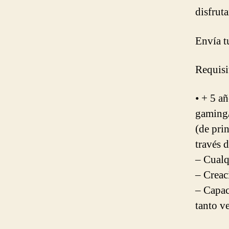
disfrut
Envía 
Requisi
• + 5 a
gaming/
(de prin
través d
– Cualq
– Creac
– Capac
tanto v