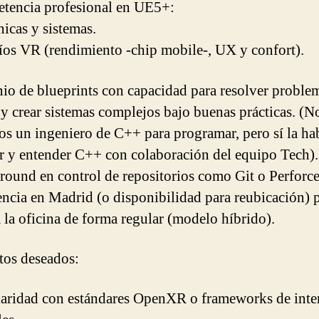
tencia profesional en UE5+:
icas y sistemas.
íos VR (rendimiento -chip mobile-, UX y confort).
io de blueprints con capacidad para resolver proble
 y crear sistemas complejos bajo buenas prácticas. (N
s un ingeniero de C++ para programar, pero sí la ha
er y entender C++ con colaboración del equipo Tech).
round en control de repositorios como Git o Perforce
encia en Madrid (o disponibilidad para reubicación) 
a la oficina de forma regular (modelo híbrido).
tos deseados:
iaridad con estándares OpenXR o frameworks de inte