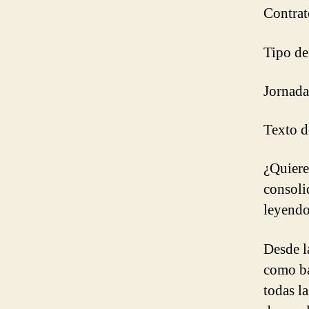
Contrat
Tipo de
Jornada
Texto de
¿Quiere
consoli
leyend
Desde l
como ba
todas l