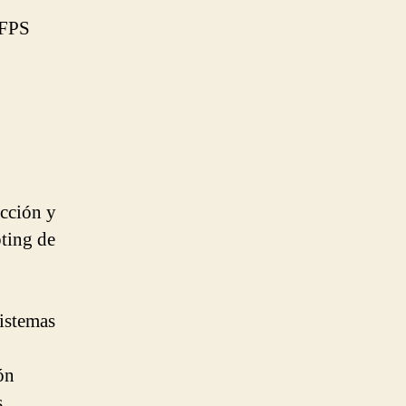
 FPS
acción y
pting de
sistemas
ón
.