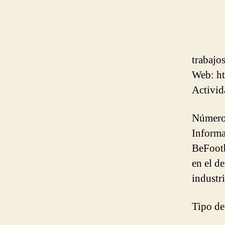
auth
trabajo
Web: ht
Activid
Número 
Informa
BeFootb
en el d
industri
Tipo de