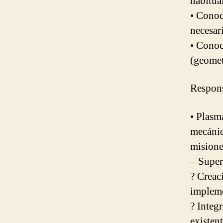
habitua
• Conoc
necesar
• Conoc
(geomet
Respons
• Plasm
mecánic
misione
– Super
? Creac
implem
? Integ
existen