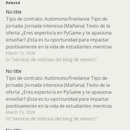
Related
No title
Tipo de contrato: Autónomo/freelance Tipo de
jornada: Jornada intensiva (Mañana) Texto de la
oferta: ¿Eres experto/a en PyGame y te apasiona
enseñar? ¡Esta es tu oportunidad para impactar
positivamente en la vida de estudiantes mientras
March 13, 2026
compartes tu conocimiento en el fascinante mundo de
In "servicio de noticias del blog de mexico"
la creación de videojuegos. En ACAIS Cooperación…
No title
Tipo de contrato: Autónomo/freelance Tipo de
jornada: Jornada intensiva (Mañana) Texto de la
oferta: ¿Eres experto/a en PyGame y te apasiona
enseñar? ¡Esta es tu oportunidad para impactar
positivamente en la vida de estudiantes mientras
March 13, 2026
compartes tu conocimiento en el fascinante mundo de
In "servicio de noticias del blog de mexico"
la creación de videojuegos. En ACAIS Cooperación…