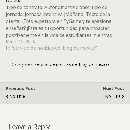
No title
Tipo de contrato: Autónomo/freelance Tipo de
jornada: Jornada intensiva (Mañana) Texto de la
oferta: ¿Eres experto/a en PyGame y te apasiona
enseñar? ¡Esta es tu oportunidad para impactar
positivamente en la vida de estudiantes mientras
March 13, 2026
compartes tu conocimiento en el fascinante mundo de
In "servicio de noticias del blog de mexico"
la creación de videojuegos. En ACAIS Cooperación…
Categories:
servicio de noticias del blog de mexico
Previous Post
Next Post
No Title
No Title
Leave a Reply