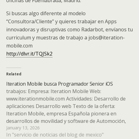
oficinas de Fuenlabrada, Madrid.
Si buscas algo diferente al modelo
“Consultora/Cliente” y quieres trabajar en Apps
innovadoras y disruptivas como Radarbot, envíanos tu
curriculum y muestras de trabajo a jobs@iteration-
mobile.com
http://dlvr.it/TQJSk2
Related
Iteration Mobile busca Programador Senior iOS
trabajos: Empresa: Iteration Mobile Web:
www.iterationmobile.com Actividades: Desarrollo de
aplicaciones Desarrollo web Texto de la oferta:
Iteration Mobile, empresa Española pionera en
desarrollos de movilidad y software de Automoción,
January 13, 2026
busca Programadores de Aplicaciones iOS para
In "servicio de noticias del blog de mexico"
ampliar su plantilla en la zona sur de Madrid.