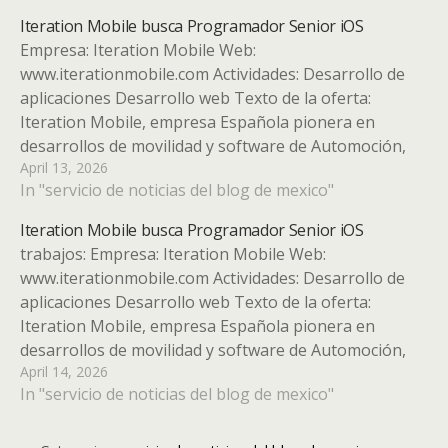
Buscamos un perfil polivalente con amplia…
Iteration Mobile busca Programador Senior iOS
Empresa: Iteration Mobile Web:
www.iterationmobile.com Actividades: Desarrollo de
aplicaciones Desarrollo web Texto de la oferta:
Iteration Mobile, empresa Española pionera en
desarrollos de movilidad y software de Automoción,
April 13, 2026
busca Programadores de Aplicaciones iOS para
In "servicio de noticias del blog de mexico"
ampliar su plantilla en la zona sur de Madrid.
Buscamos un perfil polivalente con amplia
Iteration Mobile busca Programador Senior iOS
experiencia…
trabajos: Empresa: Iteration Mobile Web:
www.iterationmobile.com Actividades: Desarrollo de
aplicaciones Desarrollo web Texto de la oferta:
Iteration Mobile, empresa Española pionera en
desarrollos de movilidad y software de Automoción,
April 14, 2026
busca Programadores de Aplicaciones iOS para
In "servicio de noticias del blog de mexico"
ampliar su plantilla en la zona sur de Madrid.
Buscamos un perfil polivalente con amplia…