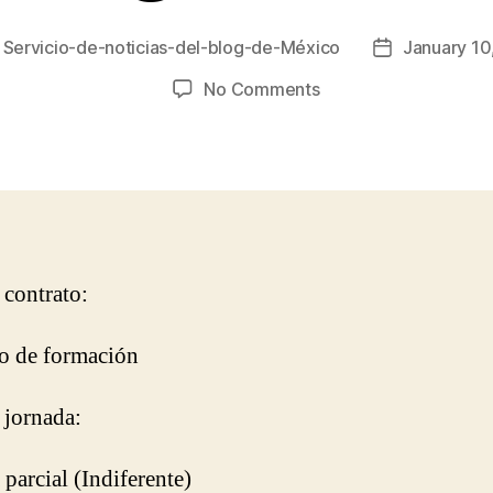
y
Servicio-de-noticias-del-blog-de-México
January 10
Post
r
date
on
No Comments
Aftos
Studio
busca
Junior
Programmer
 contrato:
o de formación
 jornada:
 parcial (Indiferente)