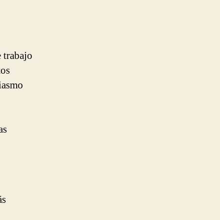
 trabajo
tos
siasmo
as
ás