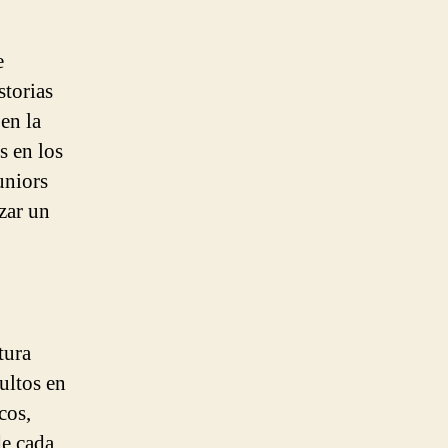
e
storias
en la
s en los
uniors
zar un
tura
ultos en
cos,
de cada