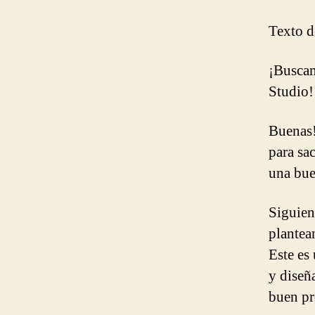
Texto de
¡Buscam
Studio!
Buenas!
para sa
una bue
Siguien
plantea
Este es
y diseñ
buen pr