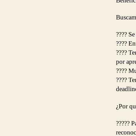
Benefic
Buscamo
???? Se
???? En
???? Te
por apr
???? Mu
???? Te
deadlin
¿Por qu
????? Pa
reconoc