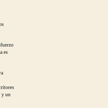
os
sfuerzo
a es
ya
ritores
l y un