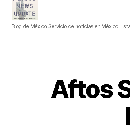
Blog
Blog de México Servicio de noticias en México List
de
México
Servicio
de
noticias
en
México
Listado
Aftos 