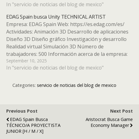
In "servicio de noticias del blog de mexico"
EDAG Spain busca Unity TECHNICAL ARTIST
Empresa: EDAG Spain Web: https://es.edag.com/es/
Actividades: Animación 3D Desarrollo de aplicaciones
Diseño 3D Diseño gráfico Investigación y desarrollo
Realidad virtual Simulación 3D Número de
trabajadores: 500 Información acerca de la empresa:
September 10, 2025
WHEN OUR AMBITIONS FOR MOBILITY MEAN
In "servicio de noticias del blog de mexico"
REDEFINING LIMITS We are experts in the
development of vehicles, production plants and…
Categories:
servicio de noticias del blog de mexico
Previous Post
Next Post
EDAG Spain Busca
Aristocrat Busca Game
TÉCNICO/A PROYECTISTA
Economy Manager
JUNIOR [H / M / X]