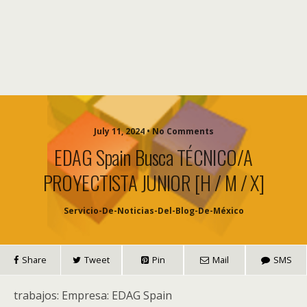
July 11, 2024 • No Comments
EDAG Spain Busca TÉCNICO/A
PROYECTISTA JUNIOR [H / M / X]
Servicio-De-Noticias-Del-Blog-De-México
Share
Tweet
Pin
Mail
SMS
trabajos: Empresa: EDAG Spain