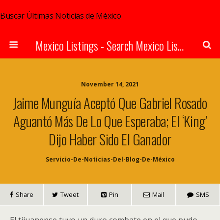
Buscar Últimas Noticias de México
Mexico Listings - Search Mexico Listings Online
November 14, 2021
Jaime Munguía Aceptó Que Gabriel Rosado
Aguantó Más De Lo Que Esperaba; El ‘King’
Dijo Haber Sido El Ganador
Servicio-De-Noticias-Del-Blog-De-México
Share
Tweet
Pin
Mail
SMS
El tijuanense tuvo un duro combate en el que pudo