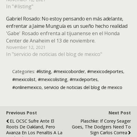
In "#listing"
Gabriel Rosado: No estoy pensando en más adelante,
enfrentar a Jaime Munguía es un sueño hecho realidad
'Gabe' Rosado enfrenta al tijuanense en el Honda
Center de Anaheim el 13 de noviembre.
November 12, 2021
In "servicio de noticias del blog de mexico"
Categories:
#listing
,
#mexicoborder
,
#mexicodeportes
,
#mexicolist
,
#mexicolisting
,
#mxdeportes
,
#onlinemexico
,
servicio de noticias del blog de mexico
Previous Post
Next Post
EL OCSC Sufre Ante El
Plaschke: If Corey Seager
Roots De Oakland, Pero
Goes, The Dodgers Need To
Avanza En Los Penaltis A La
Sign Carlos Correa