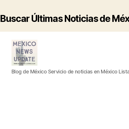
Buscar Últimas Noticias de Mé
Blog
Blog de México Servicio de noticias en México List
de
México
Servicio
de
noticias
en
México
Listado