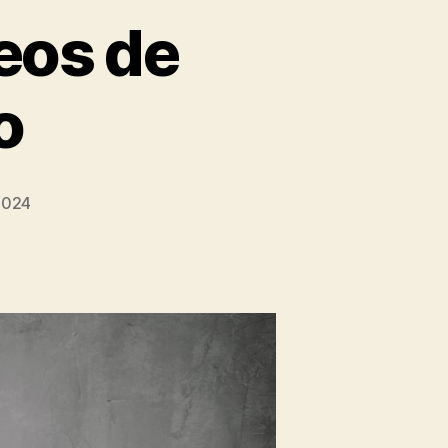
eos de
o
2024