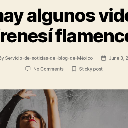
hay algunos vid
frenesí flamenc
By
Servicio-de-noticias-del-blog-de-México
June 3, 
st
Post
hor
date
on
No Comments
Sticky post
Aquí
hay
algunos
videos
de
frenesí
flamenco