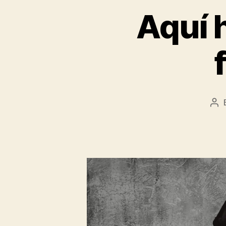
Aquí 
Po
aut