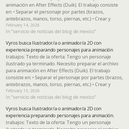
animación en After Effects (Duik). El trabajo consiste
en: • Separar el personaje por partes (brazos,
antebrazos, manos, torso, piernas, etc.) • Crear y
February 14, 2026
extender zonas ocultas para las articulaciones (codos,
In "servicio de noticias del blog de mexico"
hombros, axilas, rodillas…) •…
Vyros busca Ilustrador/a o animador/a 2D con
experiencia preparando personajes para animación
trabajos: Texto de la oferta: Tengo un personaje
ilustrado ya terminado. Necesito preparar el archivo
para animación en After Effects (Duik). El trabajo
consiste en: • Separar el personaje por partes (brazos,
antebrazos, manos, torso, piernas, etc.) • Crear y
February 15, 2026
extender zonas ocultas para las articulaciones (codos,
In "servicio de noticias del blog de mexico"
hombros, axilas, rodillas…)…
Vyros busca Ilustrador/a o animador/a 2D con
experiencia preparando personajes para animación.
trabajos: Texto de la oferta: Tengo un personaje