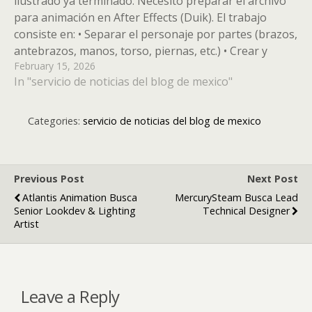
ilustrado ya terminado. Necesito preparar el archivo
para animación en After Effects (Duik). El trabajo
consiste en: • Separar el personaje por partes (brazos,
antebrazos, manos, torso, piernas, etc.) • Crear y
February 15, 2026
extender zonas ocultas para las articulaciones (codos,
In "servicio de noticias del blog de mexico"
hombros, axilas, rodillas…)…
Categories:
servicio de noticias del blog de mexico
Previous Post
Next Post
Atlantis Animation Busca
MercurySteam Busca Lead
Senior Lookdev & Lighting
Technical Designer
Artist
Leave a Reply