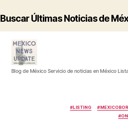
Buscar Últimas Noticias de Mé
Blog
Blog de México Servicio de noticias en México List
de
México
Servicio
de
noticias
en
#LISTING
#MEXICOBO
México
#ON
Listado