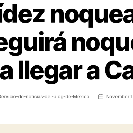
dez noquea
eguirá noq
a llegar a C
Servicio-de-noticias-del-blog-de-México
November 1
Post
date