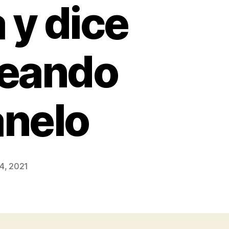
 y dice
ueando
anelo
4, 2021