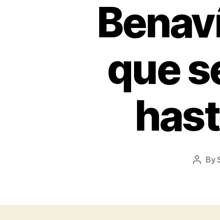
Benaví
que s
hast
By
Post
author