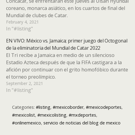
Concacaf, se enfrentarán este jueves al Ulsan Hyundai
coreano, monarca asiático, en los cuartos de final del
Mundial de clubes de Catar.
February 4, 2021
In "#listing"
EN VIVO: México vs. Jamaica; primer juego del Octogonal
de la eliminatoria del Mundial de Catar 2022
El Tri recibe a Jamaica en medio de un silencioso
Estadio Azteca después de que la FIFA castigara a la
afición por continuar con el grito homofóbico durante
el torneo preolímpico.
September 2, 2021
In "#listing"
Categories:
#listing
,
#mexicoborder
,
#mexicodeportes
,
#mexicolist
,
#mexicolisting
,
#mxdeportes
,
#onlinemexico
,
servicio de noticias del blog de mexico