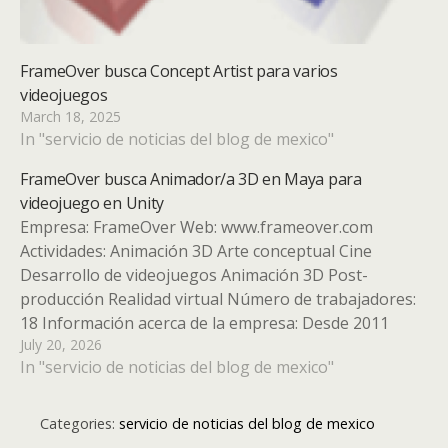
FrameOver busca Concept Artist para varios
videojuegos
March 18, 2025
In "servicio de noticias del blog de mexico"
FrameOver busca Animador/a 3D en Maya para
videojuego en Unity
Empresa: FrameOver Web: www.frameover.com
Actividades: Animación 3D Arte conceptual Cine
Desarrollo de videojuegos Animación 3D Post-
producción Realidad virtual Número de trabajadores:
18 Información acerca de la empresa: Desde 2011
July 20, 2026
FrameOver realiza trabajos de Animación y VFX para
In "servicio de noticias del blog de mexico"
todo tipo de clientes y marcas. Desde hace un año
también desarrolla videojuegos…
Categories:
servicio de noticias del blog de mexico