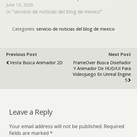
June 13, 2026
FrameOver realiza trabajos de Animación y VFX para
In "servicio de noticias del blog de mexico"
todo tipo de clientes y marcas. Desde hace un año
también desarrolla videojuegos…
Categories:
servicio de noticias del blog de mexico
Previous Post
Next Post
Vesta Busca Animador 2D
FrameOver Busca Diseñador
Y Animador De HUD/UI Para
Videojuego En Unreal Engine
5
Leave a Reply
Your email address will not be published.
Required
fields are marked
*