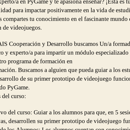
xperto/a en PyGame y te apasiona enseñar? ¡Esta es t
idad para impactar positivamente en la vida de estud
s compartes tu conocimiento en el fascinante mundo 
n de videojuegos.
IS Cooperación y Desarrollo buscamos Un/a formad
o y experto/a para impartir un módulo especializado
tro programa de formación en
ación. Buscamos a alguien que pueda guiar a los est
esarrollo de su primer prototipo de videojuego funcio
ndo PyGame.
 del curso:
ivo del curso: Guiar a los alumnos para que, en 5 ses
vas, desarrollen su primer prototipo de videojuego fu
 de los Alumnos: Los alumnos cuentan con conocimi