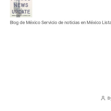
Blog
Blog de México Servicio de noticias en México List
de
México
Servicio
de
noticias
en
México
Listado
B
Post
auth