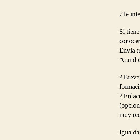
¿Te int
Si tien
conocer
Envía t
“Candi
? Breve
formaci
? Enlac
(opcion
muy re
Igualda