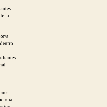
u
iantes
de la
or/a
 dentro
udiantes
nal
iones
ncional.
entos