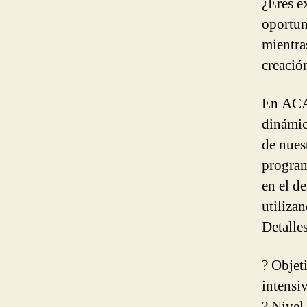
¿Eres e
oportun
mientra
creació
En ACA
dinámic
de nues
program
en el d
utiliza
Detalles
? Objet
intensi
? Nivel