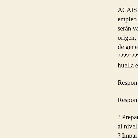
ACAIS g
empleo.
serán v
origen,
de géne
???????
huella 
Respons
Respons
? Prepa
al nivel
? Impart