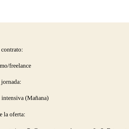
No
title
 contrato:
mo/freelance
 jornada:
 intensiva (Mañana)
 la oferta: