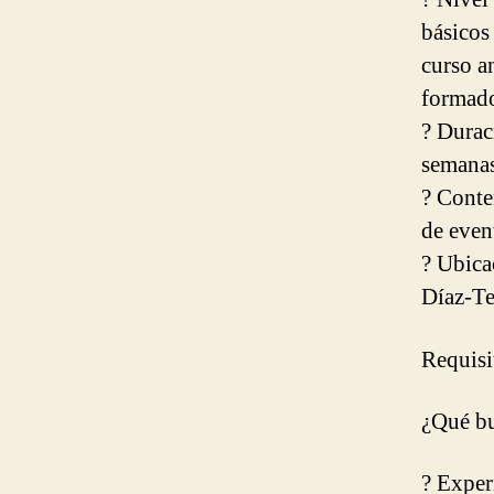
básicos 
curso a
formado
? Durac
semanas
? Conte
de even
? Ubica
Díaz-Te
Requisi
¿Qué b
? Exper