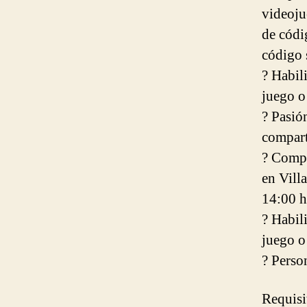
videoju
de códi
código 
? Habil
juego o 
? Pasió
compart
? Compr
en Vill
14:00 h
? Habil
juego o 
? Perso
Requisi