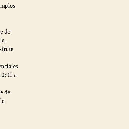
emplos
le de
le.
sfrute
enciales
10:00 a
le de
le.