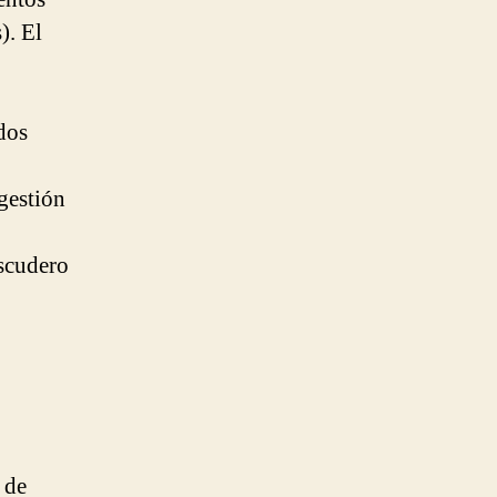
). El
dos
 gestión
Escudero
 de