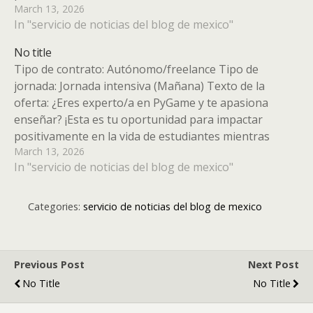
March 13, 2026
compartes tu conocimiento en el fascinante mundo de
In "servicio de noticias del blog de mexico"
la creación de videojuegos. En ACAIS Cooperación…
No title
Tipo de contrato: Autónomo/freelance Tipo de
jornada: Jornada intensiva (Mañana) Texto de la
oferta: ¿Eres experto/a en PyGame y te apasiona
enseñar? ¡Esta es tu oportunidad para impactar
positivamente en la vida de estudiantes mientras
March 13, 2026
compartes tu conocimiento en el fascinante mundo de
In "servicio de noticias del blog de mexico"
la creación de videojuegos. En ACAIS Cooperación…
Categories:
servicio de noticias del blog de mexico
Previous Post
Next Post
No Title
No Title