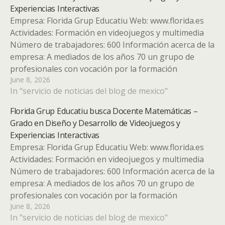
Experiencias Interactivas
Empresa: Florida Grup Educatiu Web: www.florida.es
Actividades: Formación en videojuegos y multimedia
Número de trabajadores: 600 Información acerca de la
empresa: A mediados de los años 70 un grupo de
profesionales con vocación por la formación
June 8, 2026
decidimos dar vida a una iniciativa cooperativista. Así
In "servicio de noticias del blog de mexico"
nació FLORIDA y hoy somos más…
Florida Grup Educatiu busca Docente Matemáticas –
Grado en Diseño y Desarrollo de Videojuegos y
Experiencias Interactivas
Empresa: Florida Grup Educatiu Web: www.florida.es
Actividades: Formación en videojuegos y multimedia
Número de trabajadores: 600 Información acerca de la
empresa: A mediados de los años 70 un grupo de
profesionales con vocación por la formación
June 8, 2026
decidimos dar vida a una iniciativa cooperativista. Así
In "servicio de noticias del blog de mexico"
nació FLORIDA y hoy somos más…