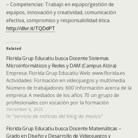
– Competencias: Trabajo en equipo/gestión de
equipos, innovación y creatividad, comunicación
efectiva, compromiso y responsabilidad ética.
http://dlvr.it/TQDdPT
Related
Florida Grup Educatiu busca Docente Sistemas
Microinformáticos y Redes y DAM (Campus Alzira)
Empresa: Florida Grup Educatiu Web: www.florida.es
Actividades: Formación en videojuegos y multimedia
Número de trabajadores: 600 Información acerca de la
empresa: A mediados de los años 70 un grupo de
profesionales con vocación por la formación
December 9, 2025
decidimos dar vida a una iniciativa cooperativista. Así
In "servicio de noticias del blog de mexico"
nació FLORIDA y hoy somos más…
Florida Grup Educatiu busca Docente Matemáticas –
Grado en Diseño y Desarrollo de Videojuegos y