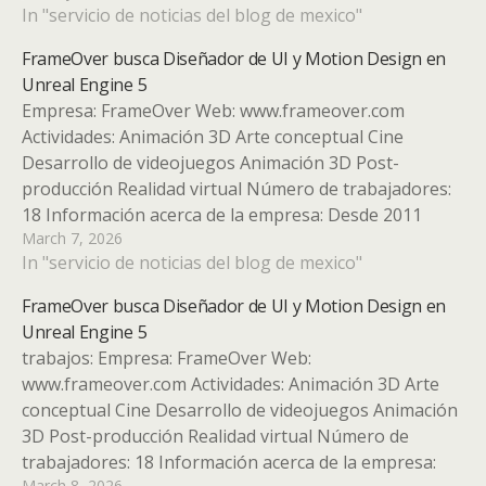
In "servicio de noticias del blog de mexico"
y VFX para todo tipo de clientes y marcas. Desde hace
un año también desarrolla…
FrameOver busca Diseñador de UI y Motion Design en
Unreal Engine 5
Empresa: FrameOver Web: www.frameover.com
Actividades: Animación 3D Arte conceptual Cine
Desarrollo de videojuegos Animación 3D Post-
producción Realidad virtual Número de trabajadores:
18 Información acerca de la empresa: Desde 2011
March 7, 2026
FrameOver realiza trabajos de Animación y VFX para
In "servicio de noticias del blog de mexico"
todo tipo de clientes y marcas. Desde hace un año
también desarrolla videojuegos…
FrameOver busca Diseñador de UI y Motion Design en
Unreal Engine 5
trabajos: Empresa: FrameOver Web:
www.frameover.com Actividades: Animación 3D Arte
conceptual Cine Desarrollo de videojuegos Animación
3D Post-producción Realidad virtual Número de
trabajadores: 18 Información acerca de la empresa:
March 8, 2026