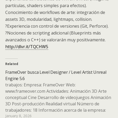
partículas, shaders simples para efectos).
Conocimiento de workflows de arte: integración de
assets 3D, modularidad, lightmaps, collision.
?Experiencia con control de versiones (Git, Perforce).
?Nociones de scripting adicional (Blueprints más
avanzados o C++) se valorarán muy positivamente.
http://dlvr.it/TQCHW5
Related
FrameOver busca Level Designer / Level Artist Unreal
Engine 5.6
trabajos: Empresa: FrameOver Web:
www.frameover.com Actividades: Animación 3D Arte
conceptual Cine Desarrollo de videojuegos Animación
3D Post-producción Realidad virtual Número de
trabajadores: 18 Información acerca de la empresa:
January 8, 2026
Desde 2011 FrameOver realiza trabajos de Animación