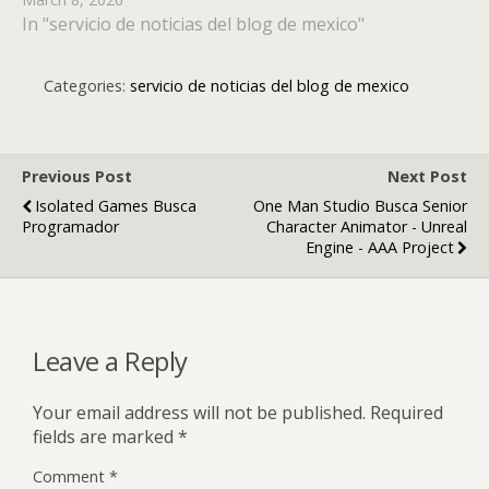
Desde 2011 FrameOver realiza trabajos de Animación
In "servicio de noticias del blog de mexico"
y VFX para todo tipo de clientes y marcas. Desde hace
un año también desarrolla…
Categories:
servicio de noticias del blog de mexico
Previous Post
Next Post
Isolated Games Busca
One Man Studio Busca Senior
Programador
Character Animator - Unreal
Engine - AAA Project
Leave a Reply
Your email address will not be published.
Required
fields are marked
*
Comment
*