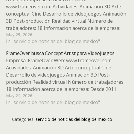
www.frameover.com Actividades: Animación 3D Arte
conceptual Cine Desarrollo de videojuegos Animación
3D Post-producción Realidad virtual Número de
trabajadores: 18 Información acerca de la empresa:
May 29, 2026
Desde 2011 FrameOver realiza trabajos de Animación
In "servicio de noticias del blog de mexico"
y VFX para todo tipo de clientes y marcas. Desde hace
un año también desarrolla…
FrameOver busca Concept Artist para Videojuegos
Empresa: FrameOver Web: www.frameover.com
Actividades: Animación 3D Arte conceptual Cine
Desarrollo de videojuegos Animación 3D Post-
producción Realidad virtual Número de trabajadores:
18 Información acerca de la empresa: Desde 2011
May 24, 2026
FrameOver realiza trabajos de Animación y VFX para
In "servicio de noticias del blog de mexico"
todo tipo de clientes y marcas. Desde hace un año
también desarrolla videojuegos…
Categories:
servicio de noticias del blog de mexico