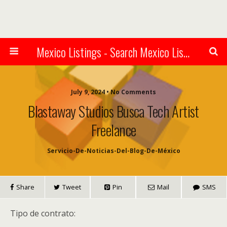
Mexico Listings - Search Mexico Listings Online
July 9, 2024 • No Comments
Blastaway Studios Busca Tech Artist
Freelance
Servicio-De-Noticias-Del-Blog-De-México
Share
Tweet
Pin
Mail
SMS
Tipo de contrato: