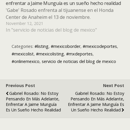
enfrentar a Jaime Munguía es un sueño hecho realidad
'Gabe' Rosado enfrenta al tijuanense en el Honda
Center de Anaheim el 13 de noviembre.
November 12, 2021
In "servicio de noticias del blog de mexico"
Categories:
#listing
,
#mexicoborder
,
#mexicodeportes
,
#mexicolist
,
#mexicolisting
,
#mxdeportes
,
#onlinemexico
,
servicio de noticias del blog de mexico
Previous Post
Next Post
Gabriel Rosado: No Estoy
Gabriel Rosado: No Estoy
Pensando En Más Adelante,
Pensando En Más Adelante,
Enfrentar A Jaime Munguía
Enfrentar A Jaime Munguía Es
Es Un Sueño Hecho Realidad
Un Sueño Hecho Realidad