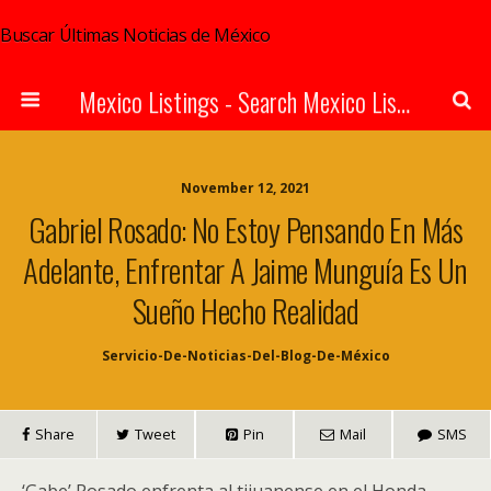
Buscar Últimas Noticias de México
Mexico Listings - Search Mexico Listings Online
November 12, 2021
Gabriel Rosado: No Estoy Pensando En Más
Adelante, Enfrentar A Jaime Munguía Es Un
Sueño Hecho Realidad
Servicio-De-Noticias-Del-Blog-De-México
Share
Tweet
Pin
Mail
SMS
‘Gabe’ Rosado enfrenta al tijuanense en el Honda