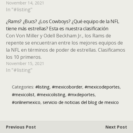
November 14, 2021
In "#listing"
¿Rams? ¿Bucs? ¿Los Cowboys? ¿Qué equipo de la NFL
tiene más estrellas? Esta es nuestra clasificación
Con Von Miller y Odell Beckham Jr., los Rams de
repente se encuentran entre los mejores equipos de
la NFL en términos de poder de estrellas. Clasificamos
los 10 primeros.
November 15, 2021
In "#listing"
Categories:
#listing
,
#mexicoborder
,
#mexicodeportes
,
#mexicolist
,
#mexicolisting
,
#mxdeportes
,
#onlinemexico
,
servicio de noticias del blog de mexico
Previous Post
Next Post