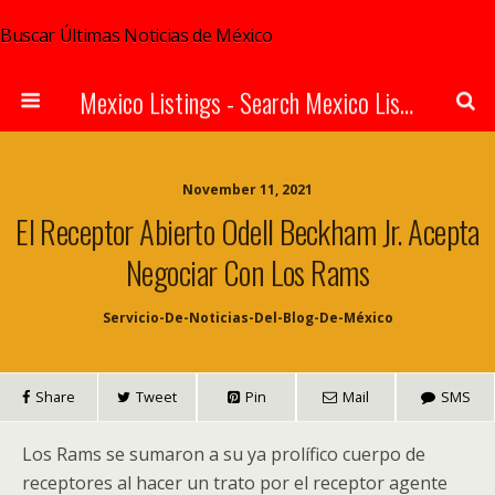
Buscar Últimas Noticias de México
Mexico Listings - Search Mexico Listings Online
November 11, 2021
El Receptor Abierto Odell Beckham Jr. Acepta
Negociar Con Los Rams
Servicio-De-Noticias-Del-Blog-De-México
Share
Tweet
Pin
Mail
SMS
Los Rams se sumaron a su ya prolífico cuerpo de
receptores al hacer un trato por el receptor agente